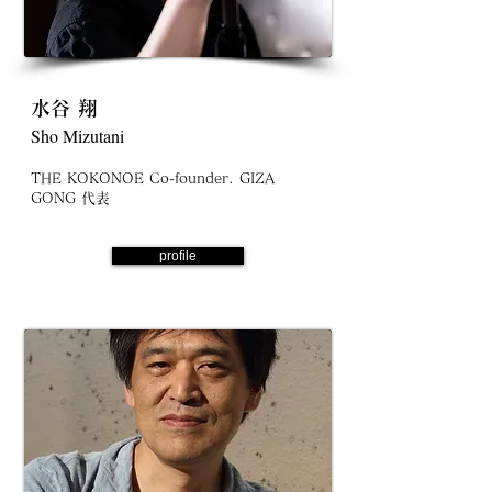
水谷 翔
Sho Mizutani
THE KOKONOE Co-founder. GIZA
GONG 代表
profile