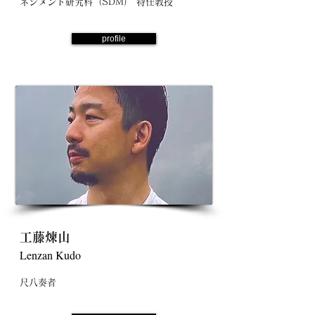
ネジメント研究科（SDM） 特任教授
profile
工藤煉山
Lenzan Kudo
尺八奏者