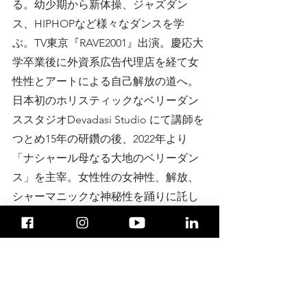
る。幼少期から新体操、ジャズダン
ス、HIPHOPなど様々なダンスを学
ぶ。TV東京『RAVE2001』出演。慶応大
学卒業後に外資系広告代理店を経て女
性性とアートによる自己解放の道へ。
日本初のホリスティックなベリーダン
ススタジオDevadasi Studio にて講師を
つとめ15年の研鑽の後、2022年より
「ナシャール母なる大地のベリーダン
ス」を主宰。女性性の女神性、解放、
シャーマニックな神秘性を踊りに託し
舞う。
Previous