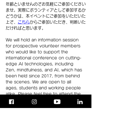
年齢といませんのでお気軽にご参加ください
ませ。実際にボランティアとして参加するか
どうかは、本イベントにご参加をいただいた
上で、
こちら
からご参加いただき、判断いた
だければと思います。
We will hold an information session 
for prospective volunteer members 
who would like to support the 
international conference on cutting-
edge AI technologies, including 
Zen, mindfulness, and AI, which has 
been held since 2017, from behind 
the scenes. We are open to all 
ages, students and working people 
alike. Please feel free to attend the 
briefing session and decide whether 
you would like to participate as a 
volunteer or not after attending the 
Previous
Next
event.　Click 
here
.